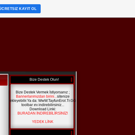
ÜCRETSIZ KAYIT OL
Bize Destek Olun!
Bize Destek Vermek İstiyorsanız ;
Bannerlarımızdan birini...
sitenize
ekleyebilir.Ya da: WwW.TayfunErol.Tr.GG
toolbar ını indirebilirsiniz...
Download Linki:
BURADAN İNDİREBİLİRSİNİZ!
YEDEK LİNK