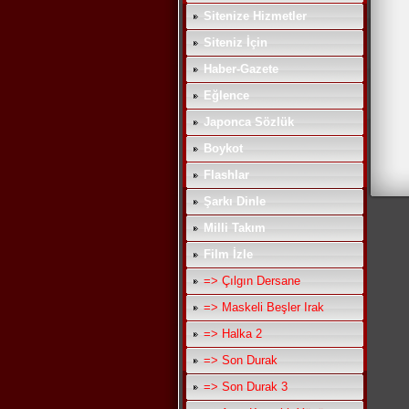
Sitenize Hizmetler
Siteniz İçin
Haber-Gazete
Eğlence
Japonca Sözlük
Boykot
Flashlar
Şarkı Dinle
Milli Takım
Film İzle
=> Çılgın Dersane
=> Maskeli Beşler Irak
=> Halka 2
=> Son Durak
=> Son Durak 3