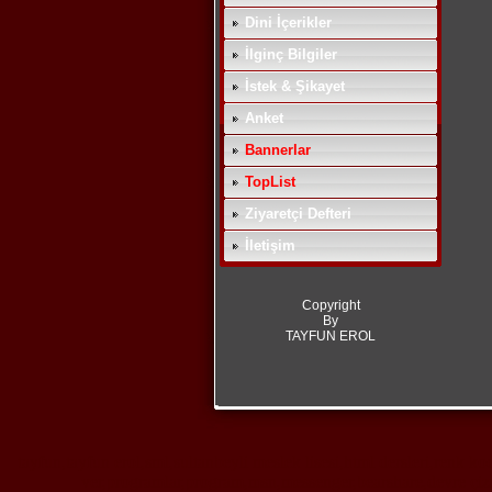
Dini İçerikler
İlginç Bilgiler
İstek & Şikayet
Anket
Bannerlar
TopList
Ziyaretçi Defteri
İletişim
Copyright
By
TAYFUN EROL
tayfun,tayfun erol,sml,sultanbeyli meslek lisesi,html dersleri,renk kod
ver,programlar,program,msn,messenger,bearshare,devre çizme 