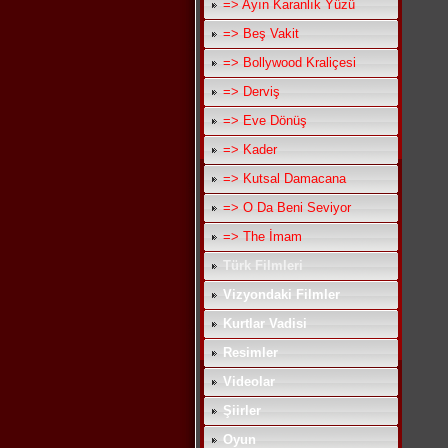
=> Ayın Karanlık Yüzü
=> Beş Vakit
=> Bollywood Kraliçesi
=> Derviş
=> Eve Dönüş
=> Kader
=> Kutsal Damacana
=> O Da Beni Seviyor
=> The İmam
Türk Filmleri
Vizyondaki Filmler
Kurtlar Vadisi
Resimler
Videolar
Şiirler
Oyun