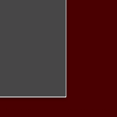
örlüğü testi,seni seviyorum,şiir,dini,toplist,reklam verin,reklam,reklam
k testi,seni seviyorum,haberler,gazeteler,gazete oku,tarihte