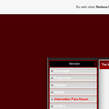
Bu web sitesi
Bedava-
Menüler
The 
Ana Sayfa
Programlar
Okulum
Megep
Internetten Para Kazan
H-T-M-L