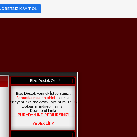
ÜCRETSIZ KAYIT OL
Bize Destek Olun!
Bize Destek Vermek İstiyorsanız ;
Bannerlarımızdan birini...
sitenize
ekleyebilir.Ya da: WwW.TayfunErol.Tr.GG
toolbar ını indirebilirsiniz...
Download Linki:
BURADAN İNDİREBİLİRSİNİZ!
YEDEK LİNK