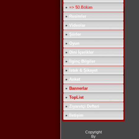
=> 50.Bölüm
Resimler
Videolar
Şiirler
Oyun
Dini İçerikler
İlginç Bilgiler
İstek & Şikayet
Anket
Bannerlar
TopList
Ziyaretçi Defteri
İletişim
Copyright
By