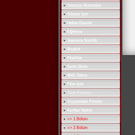
Sitenize Hizmetler
Siteniz İçin
Haber-Gazete
Eğlence
Japonca Sözlük
Boykot
Flashlar
Şarkı Dinle
Milli Takım
Film İzle
Türk Filmleri
Vizyondaki Filmler
Kurtlar Vadisi
=> 1.Bölüm
=> 2.Bölüm