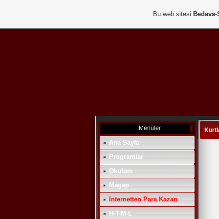
Bu web sitesi
Bedava-
Menüler
Kurtl
Ana Sayfa
Programlar
Okulum
Megep
Internetten Para Kazan
H-T-M-L