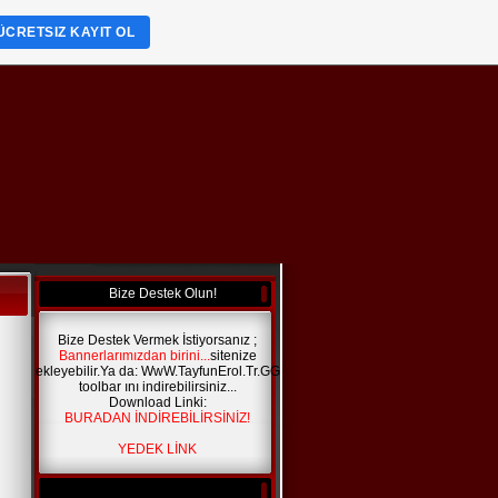
ÜCRETSIZ KAYIT OL
Bize Destek Olun!
Bize Destek Vermek İstiyorsanız ;
Bannerlarımızdan birini...
sitenize
ekleyebilir.Ya da: WwW.TayfunErol.Tr.GG
toolbar ını indirebilirsiniz...
Download Linki:
BURADAN İNDİREBİLİRSİNİZ!
YEDEK LİNK