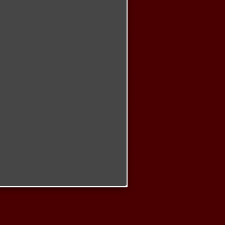
örlüğü testi,seni seviyorum,şiir,dini,toplist,reklam verin,reklam,reklam
k testi,seni seviyorum,haberler,gazeteler,gazete oku,tarihte