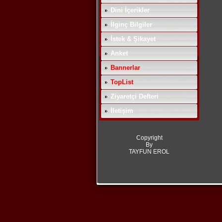
Dini İçerikler
İlginç Bilgiler
İstek & Şikayet
Anket
Bannerlar
TopList
Ziyaretçi Defteri
İletişim
Copyright
By
TAYFUN EROL
tayfun,tayfun erol,sml,sultanbeyli meslek lisesi,html dersleri,renk kod
ver,programlar,program,msn,messenger,bearshare,devre çizme 