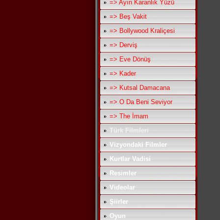
=> Ayın Karanlık Yüzü
=> Beş Vakit
=> Bollywood Kraliçesi
=> Derviş
=> Eve Dönüş
=> Kader
=> Kutsal Damacana
=> O Da Beni Seviyor
=> The İmam
Türk Filmleri
Vizyondaki Filmler
Kurtlar Vadisi
Resimler
Videolar
Şiirler
Oyun