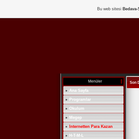
Bu web sitesi
Bedava-
Menüler
Son 
Ana Sayfa
Programlar
Okulum
Megep
Internetten Para Kazan
H-T-M-L