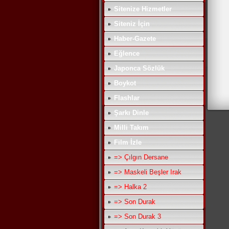
Sitenize Hizmetler
Siteniz İçin
Haber-Gazete
Eğlence
Japonca Sözlük
Boykot
Flashlar
Şarkı Dinle
Milli Takım
Film İzle
=> Çılgın Dersane
=> Maskeli Beşler Irak
=> Halka 2
=> Son Durak
=> Son Durak 3