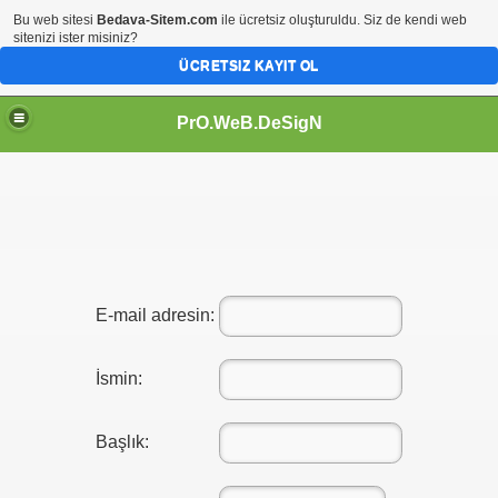
Bu web sitesi
Bedava-Sitem.com
ile ücretsiz oluşturuldu. Siz de kendi web
sitenizi ister misiniz?
ÜCRETSIZ KAYIT OL
PrO.WeB.DeSigN
E-mail adresin:
İsmin:
Başlık: