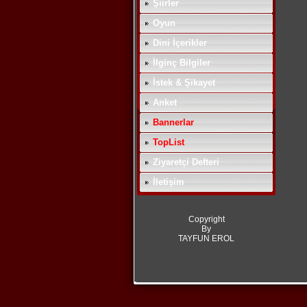
Şiirler
Oyun
Dini İçerikler
İlginç Bilgiler
İstek & Şikayet
Anket
Bannerlar
TopList
Ziyaretçi Defteri
İletişim
Copyright
By
TAYFUN EROL