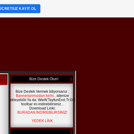
ÜCRETSIZ KAYIT OL
Bize Destek Olun!
Bize Destek Vermek İstiyorsanız ;
Bannerlarımızdan birini...
sitenize
ekleyebilir.Ya da: WwW.TayfunErol.Tr.GG
toolbar ını indirebilirsiniz...
Download Linki:
BURADAN İNDİREBİLİRSİNİZ!
YEDEK LİNK