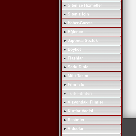
Sitenize Hizmetler
Siteniz İçin
Haber-Gazete
Eğlence
Japonca Sözlük
Boykot
Flashlar
Şarkı Dinle
Milli Takım
Film İzle
Türk Filmleri
Vizyondaki Filmler
Kurtlar Vadisi
Resimler
Videolar