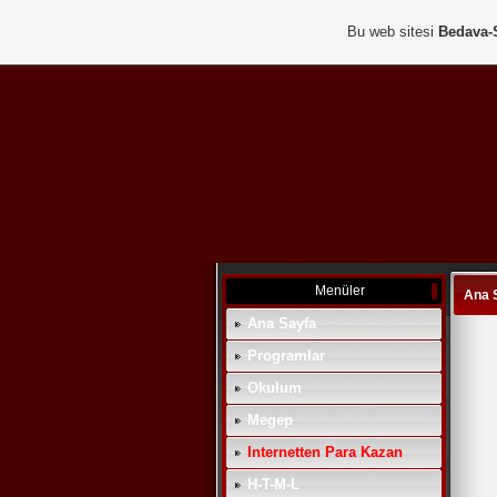
Bu web sitesi
Bedava-
Menüler
Ana 
Ana Sayfa
Programlar
Okulum
Megep
Internetten Para Kazan
H-T-M-L